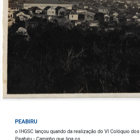
PEABIRU
o IHGSC lançou quando da realização do VI Colóquio dos I
Peabiru - Caminho que liga os...