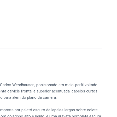
. Carlos Wendhausen, posicionado em meio-perfil voltado
senta calvície frontal e superior acentuada, cabelos curtos
ado para além do plano da câmera.
mposta por paletó escuro de lapelas largas sobre colete
om colarinho alto e rígido, e uma gravata borboleta escura