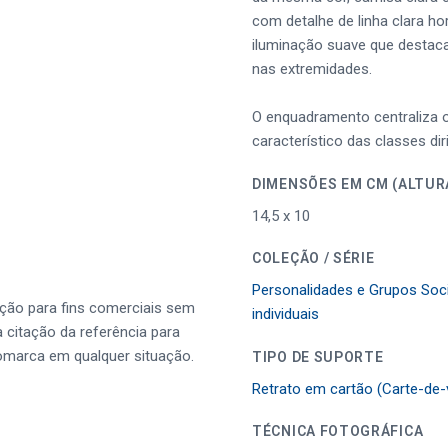
com detalhe de linha clara h
iluminação suave que destaca
nas extremidades.
O enquadramento centraliza o 
característico das classes dir
DIMENSÕES EM CM (
14,5 x 10
COLEÇÃO / SÉRIE
Personalidades e Grupos Soci
ução para fins comerciais sem
individuais
a citação da referência para
omarca em qualquer situação.
TIPO DE SUPORTE
Retrato em cartão (Carte-de-v
TÉCNICA FOTOGRÁFICA