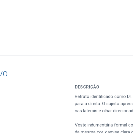
VO
DESCRIÇÃO
Retrato identificado como Dr
para a direita. O sujeito apre
nas laterais e olhar direcion
Veste indumentária formal co
da mesma cor, camisa clara c