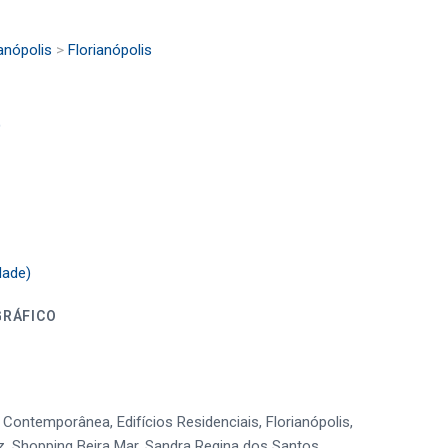
anópolis
>
Florianópolis
)
dade)
GRÁFICO
Contemporânea, Edifícios Residenciais, Florianópolis,
z, Shopping Beira Mar, Sandra Regina dos Santos,