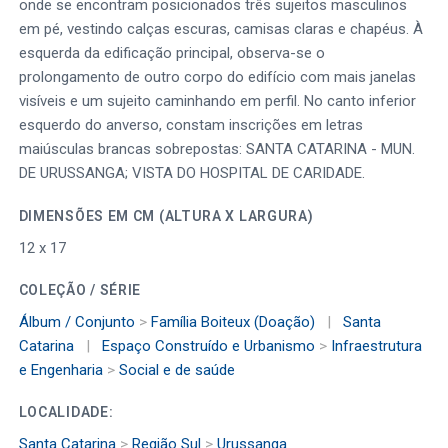
onde se encontram posicionados três sujeitos masculinos
em pé, vestindo calças escuras, camisas claras e chapéus. À
esquerda da edificação principal, observa-se o
prolongamento de outro corpo do edifício com mais janelas
visíveis e um sujeito caminhando em perfil. No canto inferior
esquerdo do anverso, constam inscrições em letras
maiúsculas brancas sobrepostas: SANTA CATARINA - MUN.
DE URUSSANGA; VISTA DO HOSPITAL DE CARIDADE.
DIMENSÕES EM CM (ALTURA X LARGURA)
12 x 17
COLEÇÃO / SÉRIE
Álbum / Conjunto
>
Família Boiteux (Doação)
|
Santa
Catarina
|
Espaço Construído e Urbanismo
>
Infraestrutura
e Engenharia
>
Social e de saúde
LOCALIDADE:
Santa Catarina
>
Região Sul
>
Urussanga