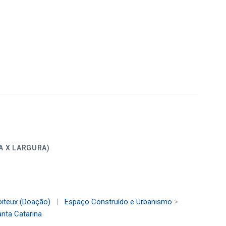
ALTURA X LARGURA)
oiteux (Doação)
|
Espaço Construído e Urbanismo
>
nta Catarina