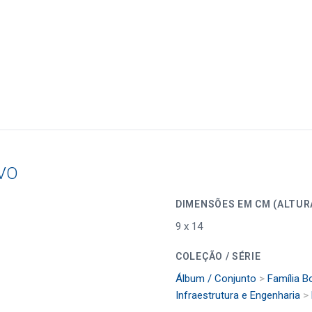
VO
DIMENSÕES EM CM (
9 x 14
COLEÇÃO / SÉRIE
Álbum / Conjunto
>
Família B
Infraestrutura e Engenharia
>