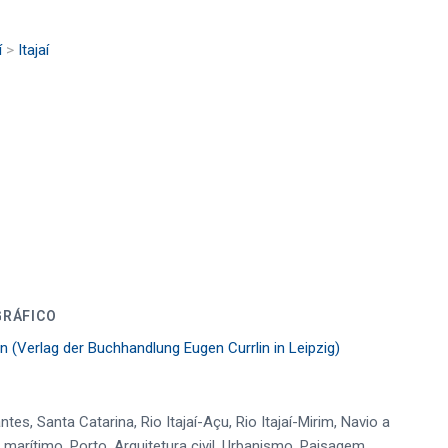
í
>
Itajaí
GRÁFICO
in (Verlag der Buchhandlung Eugen Currlin in Leipzig)
antes, Santa Catarina, Rio Itajaí-Açu, Rio Itajaí-Mirim, Navio a
marítimo, Porto, Arquitetura civil, Urbanismo, Paisagem