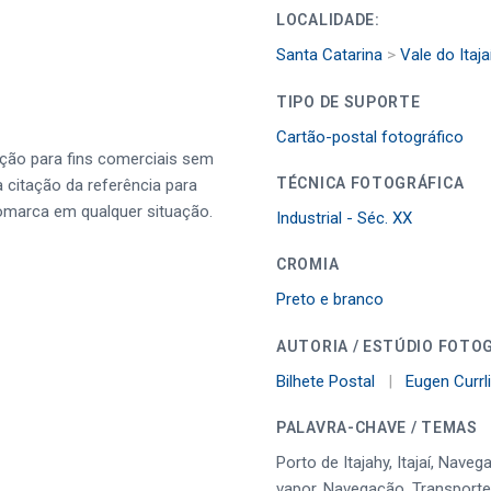
LOCALIDADE:
Santa Catarina
>
Vale do Itaja
TIPO DE SUPORTE
Cartão-postal fotográfico
ução para fins comerciais sem
TÉCNICA FOTOGRÁFICA
a citação da referência para
omarca em qualquer situação.
Industrial - Séc. XX
CROMIA
Preto e branco
AUTORIA / ESTÚDIO FOTO
Bilhete Postal
|
Eugen Currl
PALAVRA-CHAVE / TEMAS
Porto de Itajahy, Itajaí, Naveg
vapor, Navegação, Transporte 