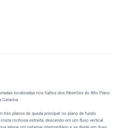
onadas localizadas nos Saltos dos Ribeirões do Alto Piano
 Catarina.
três planos de queda principal: no plano de fundo
 crista rochosa estreita, descendo em um fluxo vertical
água atinge um patamar intermediário e se divide em duas