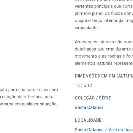
vertentes principais que cor
primeiro plano, os fluxos co
ocupa o terço inferior da im
circundante.
As margens laterais são com
detalhadas que emolduram as
movimento e as rochas e fol
elementos naturais represent
DIMENSÕES EM CM (
17,1 x 12
ução para fins comerciais sem
a citação da referência para
COLEÇÃO / SÉRIE
omarca em qualquer situação.
Santa Catarina
LOCALIDADE:
Santa Catarina
>
Vale do Itaja