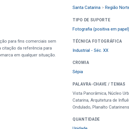
Santa Catarina
>
Região Nort
TIPO DE SUPORTE
Fotografia (positiva em papel
ução para fins comerciais sem
TÉCNICA FOTOGRÁFICA
a citação da referência para
Industrial - Séc. XX
omarca em qualquer situação.
CROMIA
Sépia
PALAVRA-CHAVE / TEMAS
Vista Panorâmica, Núcleo Urba
Catarina, Arquitetura de Influ
Ondulado, Planalto Catarinens
QUANTIDADE
Unidade