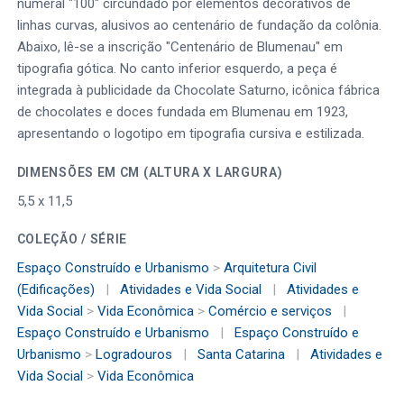
numeral "100" circundado por elementos decorativos de
linhas curvas, alusivos ao centenário de fundação da colônia.
Abaixo, lê-se a inscrição "Centenário de Blumenau" em
tipografia gótica. No canto inferior esquerdo, a peça é
integrada à publicidade da Chocolate Saturno, icônica fábrica
de chocolates e doces fundada em Blumenau em 1923,
apresentando o logotipo em tipografia cursiva e estilizada.
DIMENSÕES EM CM (ALTURA X LARGURA)
5,5 x 11,5
COLEÇÃO / SÉRIE
Espaço Construído e Urbanismo
>
Arquitetura Civil
(Edificações)
|
Atividades e Vida Social
|
Atividades e
Vida Social
>
Vida Econômica
>
Comércio e serviços
|
Espaço Construído e Urbanismo
|
Espaço Construído e
Urbanismo
>
Logradouros
|
Santa Catarina
|
Atividades e
Vida Social
>
Vida Econômica