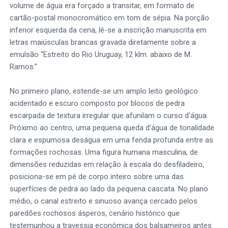
volume de água era forçado a transitar, em formato de
cartão-postal monocromático em tom de sépia. Na porção
inferior esquerda da cena, lê-se a inscrição manuscrita em
letras maiúsculas brancas gravada diretamente sobre a
emulsão “Estreito do Rio Uruguay, 12 klm. abaixo de M.
Ramos.”.
No primeiro plano, estende-se um amplo leito geológico
acidentado e escuro composto por blocos de pedra
escarpada de textura irregular que afunilam o curso d'água.
Próximo ao centro, uma pequena queda d'água de tonalidade
clara e espumosa deságua em uma fenda profunda entre as
formações rochosas. Uma figura humana masculina, de
dimensões reduzidas em relação à escala do desfiladeiro,
posiciona-se em pé de corpo inteiro sobre uma das
superfícies de pedra ao lado da pequena cascata. No plano
médio, o canal estreito e sinuoso avança cercado pelos
paredões rochosos ásperos, cenário histórico que
testemunhou a travessia econômica dos balsameiros antes