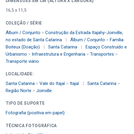
DIMENSÕES EM CM (ALTURA X LARGURA)
16,5 x 11,5
COLEÇÃO / SÉRIE
Álbum / Conjunto
>
Construção da Estrada Itajahy-Joinville,
no estado de Santa Catarina
|
Álbum / Conjunto
>
Família
Boiteux (Doação)
|
Santa Catarina
|
Espaço Construído e
Urbanismo
>
Infraestrutura e Engenharia
>
Transportes
>
Transporte viário
LOCALIDADE:
Santa Catarina
>
Vale do Itajaí
>
Itajaí
|
Santa Catarina
>
Região Norte
>
Joinville
TIPO DE SUPORTE
Fotografia (positiva em papel)
TÉCNICA FOTOGRÁFICA