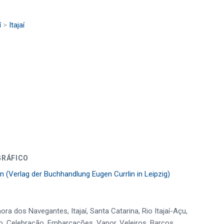
í
>
Itajaí
GRÁFICO
in (Verlag der Buchhandlung Eugen Currlin in Leipzig)
ra dos Navegantes, Itajaí, Santa Catarina, Rio Itajaí-Açu,
so, Celebração, Embarcações, Vapor, Veleiros, Barcos