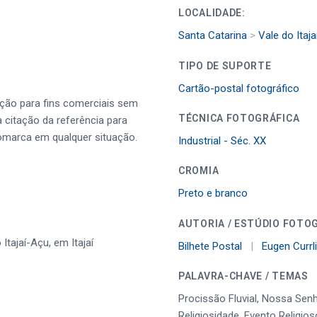
LOCALIDADE:
Santa Catarina
>
Vale do Itaja
TIPO DE SUPORTE
Cartão-postal fotográfico
ução para fins comerciais sem
TÉCNICA FOTOGRÁFICA
a citação da referência para
omarca em qualquer situação.
Industrial - Séc. XX
CROMIA
Preto e branco
AUTORIA / ESTÚDIO FOTO
tajaí-Açu, em Itajaí
Bilhete Postal
|
Eugen Currl
PALAVRA-CHAVE / TEMAS
Procissão Fluvial, Nossa Senho
Religiosidade, Evento Religio