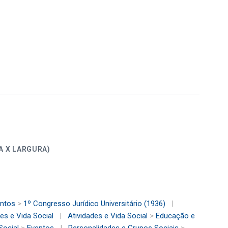
ALTURA X LARGURA)
ntos
>
1º Congresso Jurídico Universitário (1936)
|
des e Vida Social
|
Atividades e Vida Social
>
Educação e
Social
>
Eventos
|
Personalidades e Grupos Sociais
>